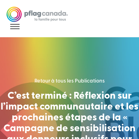
Aller au contenu
Retour à tous les Publications
C’est terminé : Réflexion sur
l’impact communautaire et les
prochaines étapes de la «
Campagne de sensibilisation